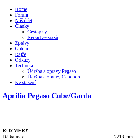
Home
Fórum
Náš účet
Články
Cestopisy
Report ze srazů
Zprávy
Galerie
Rajče
Odkazy
Technika
Údržba a opravy Pegaso
Údržba a opravy Caponord
Ke stažení
Aprilia Pegaso Cube/Garda
ROZMĚRY
Délka max.
2218 mm