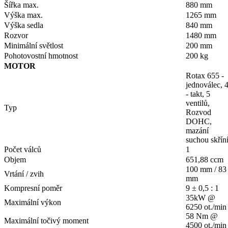
Šířka max.
880 mm
Výška max.
1265 mm
Výška sedla
840 mm
Rozvor
1480 mm
Minimální světlost
200 mm
Pohotovostní hmotnost
200 kg
MOTOR
Rotax 655 -
jednoválec, 
- takt, 5
ventilů,
Typ
Rozvod
DOHC,
mazání
suchou skřín
Počet válců
1
Objem
651,88 ccm
100 mm / 83
Vrtání / zvih
mm
Kompresní poměr
9 ± 0,5 : 1
35kW @
Maximální výkon
6250 ot./min
58 Nm @
Maximální točivý moment
4500 ot./min