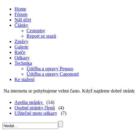
Home
Fórum
Náš účet
Články
Cestopisy
Report ze srazů
Zprávy
Galerie
Rajče
Odkazy
Technika
Údržba a opravy Pegaso
Údržba a opravy Caponord
Ke stažení
Na internetu se pohybujeme velmi často. Když najdeme dobré stránk
Aprilia stránky
(14)
Osobní stránky členů
(4)
Užitečné moto odkazy
(7)