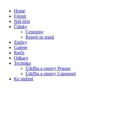
Home
Fórum
Náš účet
Články
Cestopisy
Report ze srazů
Zprávy
Galerie
Rajče
Odkazy
Technika
Údržba a opravy Pegaso
Údržba a opravy Caponord
Ke stažení