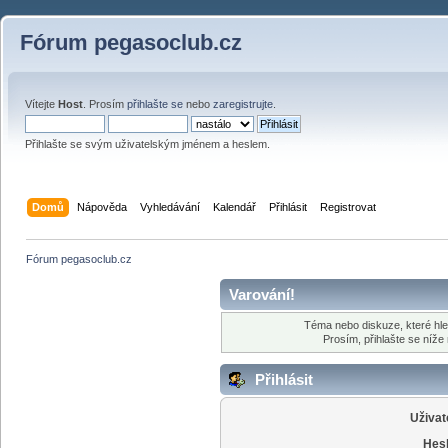
Fórum pegasoclub.cz
Vítejte
Host
. Prosím
přihlašte se
nebo
zaregistrujte
.
Přihlašte se svým uživatelským jménem a heslem.
Domů
Nápověda
Vyhledávání
Kalendář
Přihlásit
Registrovat
Fórum pegasoclub.cz
Varování!
Téma nebo diskuze, které hle
Prosím, přihlašte se níž
Přihlásit
Uživat
Hesl